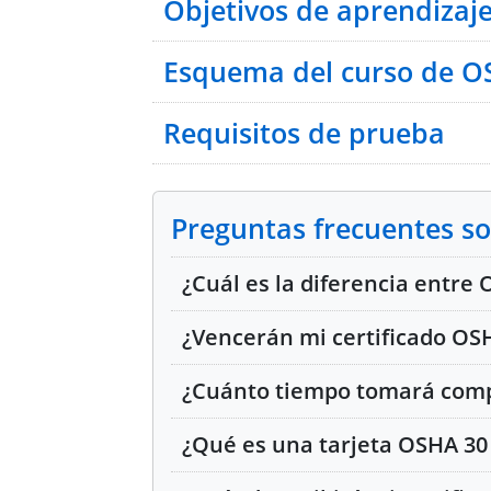
Objetivos de aprendizaj
Esquema del curso de 
Requisitos de prueba
Módulo 1: Introducción a OSHA 
Preguntas frecuentes 
Módulo 2: Derechos y Responsabi
¿Cuál es la diferencia entr
Módulo 3: Programas de Segurida
¿Vencerán mi certificado OS
Módulo 4: Requisitos de Capacit
¿Cuánto tiempo tomará compl
Módulo 5: Control del Asbesto
¿Qué es una tarjeta OSHA 3
Módulo 6: Operación de Grúas