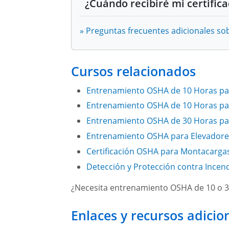
Módulo 7: Fabricación y uso de E
Introducción a OSHA
¿Cuándo recibiré mi certifi
Superficies para caminar y trabajar
Módulo 8: Fabricación, Manejo y
» Preguntas frecuentes adicionales s
Rutas de salida, planes de acción 
de incendios
Módulo 9: Proyectos de Sistemas 
Riesgos eléctricos
Entretenimiento en vivo
Cursos relacionados
Módulo 10: Prevención de Enferm
Equipo de protección personal (EPP
Producción cinematográfica o fo
Entrenamiento OSHA de 10 Horas par
Comunicación de peligros
Módulo 11: Prevención de la Viole
Programas de televisión, incluy
Entrenamiento OSHA de 10 Horas pa
Manejo de materiales
reproducciones en video
Módulo 12: Recursos de OSHA y
Entrenamiento OSHA de 30 Horas pa
Protección de máquinas
Eventos deportivos
Entrenamiento OSHA para Elevadores
Patógenos sanguíneos
Representaciones teatrales
Certificación OSHA para Montacarga
Detección y Protección contra Incend
¿Necesita entrenamiento OSHA de 10 o 
Enlaces y recursos adicio