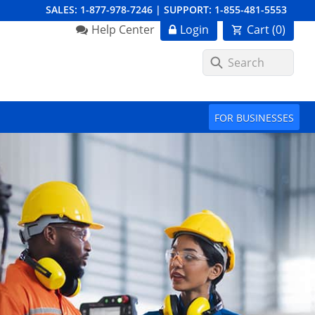
SALES:
1-877-978-7246
|
SUPPORT:
1-855-481-5553
Order Summary
Help Center
Login
Cart (
0
)
First Name
FOR BUSINESSES
Last Name
Email Address
Cancel
Save Cart