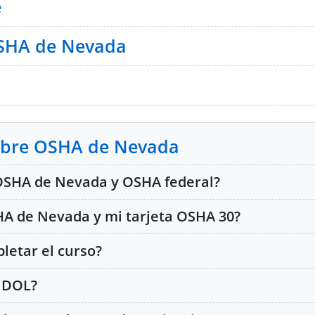
e
OSHA de Nevada
Federal y OSHA de Nevada
sobre OSHA de Nevada
lidades de los Trabajadores y Empleadores
e OSHA de Nevada y OSHA federal?
d Escritos
HA de Nevada y mi tarjeta OSHA 30?
ación OSHA de 10 y 30 Horas
etar el curso?
0 DOL?