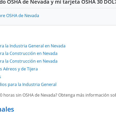
xplosivos
Programas de seguridad
cado OSHA de Nevada y mi tarjeta OSHA 30 DOL
Materiales peligrosos
 Almacenamiento de Perclorato de Amonio
obre OSHA de Nevada
en emergencias y prevención
Espacios confinados qu
Bloqueo/etiquetado
Fotovoltaicos
Soldadura, corte y sold
edades por Calor
)
Introducción a la higiene
tografía, incluyendo, entre otros, películas
a la Industria General en Nevada
Ergonomía
ncia en el Lugar de Trabajo en Instalaciones Médica
endo, entre otros, transmisiones en vivo, circuitos cerrados
ra la Construcción en Nevada
Herramientas eléctricas
 OSHA de Nevada
ra la Construcción en Nevada
 Aéreos y de Tijera
s
ios para la Industria General
30 horas sin OSHA de Nevada? Obtenga más información so
nales